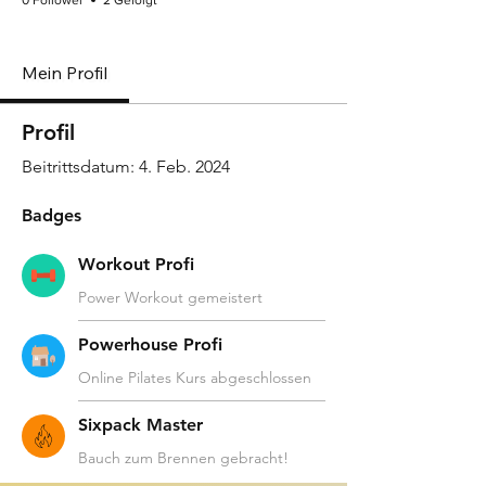
0 Follower
2 Gefolgt
Workout Profi
Powerhouse Profi
Sixpack Master
+
4
Mein Profil
Profil
Beitrittsdatum: 4. Feb. 2024
Badges
Workout Profi
Power Workout gemeistert
Powerhouse Profi
Online Pilates Kurs abgeschlossen
Sixpack Master
Bauch zum Brennen gebracht!