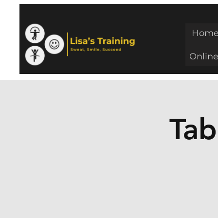
Hom
Online
Tab