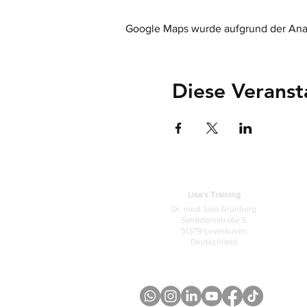
Google Maps wurde aufgrund der Analy
Diese Veranst
Lisa’s Training
Dr. med. Lisa Grünberg
Sanddornstraße 5
51379 Leverkusen
Deutschland