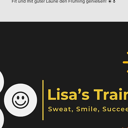
Fit und mit guter Laune den Frühling genießen! ☀️🌷