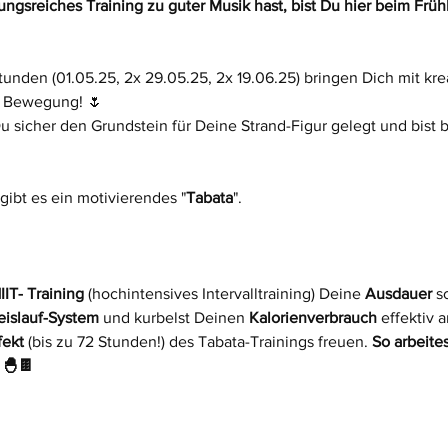
gsreiches Training zu guter Musik hast, bist Du hier beim Früh
tunden (01.05.25, 2x 29.05.25, 2x 19.06.25) bringen Dich mit krea
n Bewegung! 🌷 
 sicher den Grundstein für Deine Strand-Figur gelegt und bist b
gibt es ein motivierendes "
Tabata
".
IIT- Training
 (hochintensives Intervalltraining) Deine 
Ausdauer
 s
eislauf-System
 und kurbelst Deinen 
Kalorienverbrauch
 effektiv 
ekt
 (bis zu 72 Stunden!) des Tabata-Trainings freuen. 
So arbeite
 🐣🍫