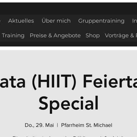
e
Aktuelles
Über mich
Gruppentraining
I
 Training
Preise & Angebote
Shop
Vorträge & 
ata (HIIT) Feiert
Special
Do., 29. Mai
  |  
Pfarrheim St. Michael