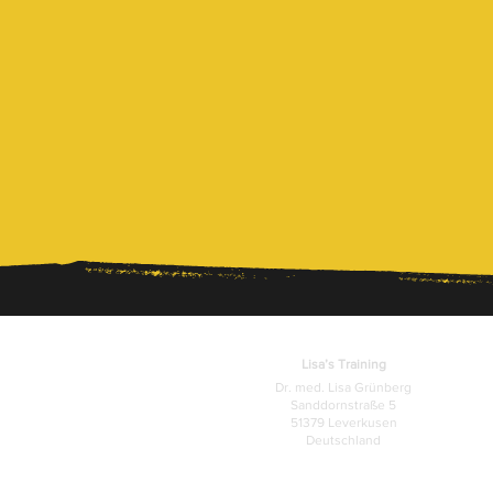
Lisa’s Training
Dr. med. Lisa Grünberg
Sanddornstraße 5
51379 Leverkusen
Deutschland